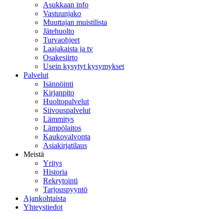
Asukkaan info
Vastuunjako
Muuttajan muistilista
Jätehuolto
Turvaohjeet
Laajakaista ja tv
Osakesiirto
Usein kysytyt kysymykset
Palvelut
Isännöinti
Kirjanpito
Huoltopalvelut
Siivouspalvelut
Lämmitys
Lämpölaitos
Kaukovalvonta
Asiakirjatilaus
Meistä
Yritys
Historia
Rekrytointi
Tarjouspyyntö
Ajankohtaista
Yhteystiedot