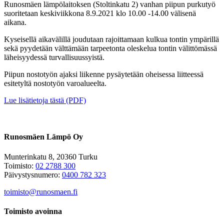
Runosmäen lämpölaitoksen (Stoltinkatu 2) vanhan piipun purkutyö
suoritetaan keskiviikkona 8.9.2021 klo 10.00 -14.00 välisenä
aikana.
Kyseisellä aikavälillä joudutaan rajoittamaan kulkua tontin ympärillä
sekä pyydetään välttämään tarpeetonta oleskelua tontin välittömässä
läheisyydessä turvallisuussyistä.
Piipun nostotyön ajaksi liikenne pysäytetään oheisessa liitteessä
esitetyltä nostotyön varoalueelta.
Lue lisätietoja tästä (PDF)
Runosmäen Lämpö Oy
Munterinkatu 8, 20360 Turku
Toimisto:
02 2788 300
Päivystysnumero:
0400 782 323
toimisto@runosmaen.fi
Toimisto avoinna