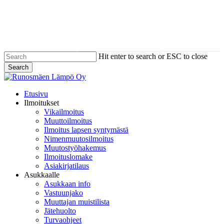
Skip
to
main
content
PÄIVYSTYS 0400 782 323
VIKAILMOITUS
Hit enter to search or ESC to close
Search
Close
Search
Menu
Etusivu
Ilmoitukset
Vikailmoitus
Muuttoilmoitus
Ilmoitus lapsen syntymästä
Nimenmuutosilmoitus
Muutostyöhakemus
Ilmoituslomake
Asiakirjatilaus
Asukkaalle
Asukkaan info
Vastuunjako
Muuttajan muistilista
Jätehuolto
Turvaohjeet