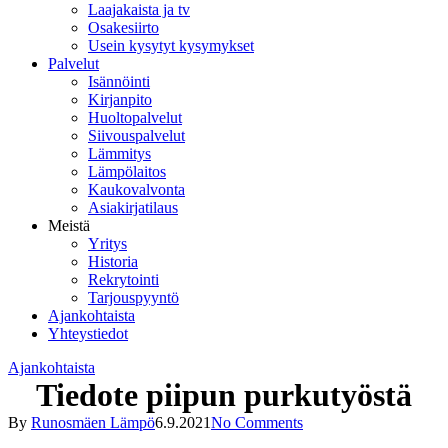
Laajakaista ja tv
Osakesiirto
Usein kysytyt kysymykset
Palvelut
Isännöinti
Kirjanpito
Huoltopalvelut
Siivouspalvelut
Lämmitys
Lämpölaitos
Kaukovalvonta
Asiakirjatilaus
Meistä
Yritys
Historia
Rekrytointi
Tarjouspyyntö
Ajankohtaista
Yhteystiedot
Ajankohtaista
Tiedote piipun purkutyöstä
By
Runosmäen Lämpö
6.9.2021
No Comments