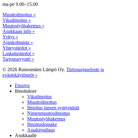
ma-pe 9.00–15.00
Muuttoilmoitus »
Vikailmoitus »
Muutostyöhakemus »
Asukkaan info »
Yritys »
Ajankohtaista »
Yhteystiedot »
Laskutustiedot »
Tarjouspyyntö »
© 2026 Runosmäen Lämpö Oy.
Tietosuojaseloste ja
evästekäytönnöt »
Close
Etusivu
Menu
Ilmoitukset
Vikailmoitus
Muuttoilmoitus
Ilmoitus lapsen syntymästä
Nimenmuutosilmoitus
Muutostyöhakemus
Ilmoituslomake
Asiakirjatilaus
Asukkaalle