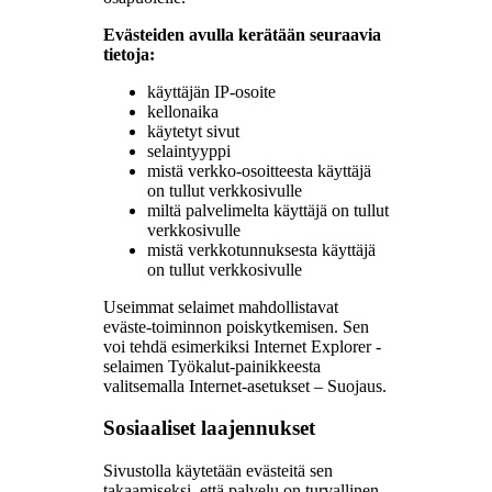
Evästeiden avulla kerätään seuraavia
tietoja:
käyttäjän IP-osoite
kellonaika
käytetyt sivut
selaintyyppi
mistä verkko-osoitteesta käyttäjä
on tullut verkkosivulle
miltä palvelimelta käyttäjä on tullut
verkkosivulle
mistä verkkotunnuksesta käyttäjä
on tullut verkkosivulle
Useimmat selaimet mahdollistavat
eväste-toiminnon poiskytkemisen. Sen
voi tehdä esimerkiksi Internet Explorer -
selaimen Työkalut-painikkeesta
valitsemalla Internet-asetukset – Suojaus.
Sosiaaliset laajennukset
Sivustolla käytetään evästeitä sen
takaamiseksi, että palvelu on turvallinen,