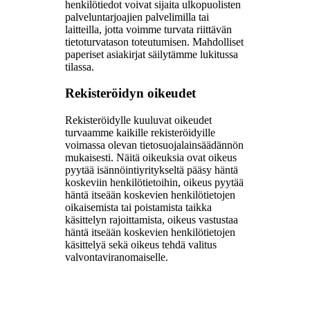
henkilötiedot voivat sijaita ulkopuolisten
palveluntarjoajien palvelimilla tai
laitteilla, jotta voimme turvata riittävän
tietoturvatason toteutumisen. Mahdolliset
paperiset asiakirjat säilytämme lukitussa
tilassa.
Rekisteröidyn oikeudet
Rekisteröidylle kuuluvat oikeudet
turvaamme kaikille rekisteröidyille
voimassa olevan tietosuojalainsäädännön
mukaisesti. Näitä oikeuksia ovat oikeus
pyytää isännöintiyritykseltä pääsy häntä
koskeviin henkilötietoihin, oikeus pyytää
häntä itseään koskevien henkilötietojen
oikaisemista tai poistamista taikka
käsittelyn rajoittamista, oikeus vastustaa
häntä itseään koskevien henkilötietojen
käsittelyä sekä oikeus tehdä valitus
valvontaviranomaiselle.