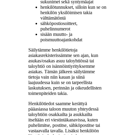
sukunimet sekä syntymäajat
henkilötunnukset, silloin kun se on
henkilön yksilöimisen takia
välttämätöntä
sähköpostiosoitteet,
puhelinnumerot
sisään muutto- ja
poismuuttoajankohdat
Säilytämme henkilötietoja
asiakasrekisterissämme sen ajan, kun
asukas/osakas asuu taloyhtiössä tai
taloyhtiö on isännöintiyrityksemme
asiakas. Tämän jälkeen säilytämme
tietoja vain niin kauan ja siinä
laajuudessa kuin se on tarpeellista
laskutuksen, perinnän ja oikeudellisten
toimenpiteiden takia.
Henkilötiedot saamme kerättyä
pääasiassa taloon muuton yhteydessä
taloyhtiön osakkailta ja asukkailta
itseltään eri viestintäkanavissa, kuten
puhelimitse, postitse, sähköpostitse tai
vastaavalla tavalla. Lisäksi henkilöön