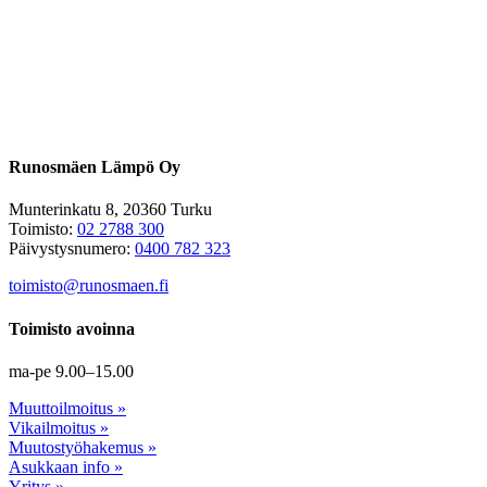
Runosmäen Lämpö Oy
Munterinkatu 8, 20360 Turku
Toimisto:
02 2788 300
Päivystysnumero:
0400 782 323
toimisto@runosmaen.fi
Toimisto avoinna
ma-pe 9.00–15.00
Muuttoilmoitus »
Vikailmoitus »
Muutostyöhakemus »
Asukkaan info »
Yritys »