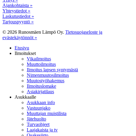
Ajankohtaista »
Yhteystiedot »
Laskutustiedot »
Tarjouspyyntö »
© 2026 Runosmäen Lämpö Oy.
Tietosuojaseloste ja
evästekäytönnöt »
Close
Etusivu
Menu
Ilmoitukset
Vikailmoitus
Muuttoilmoitus
Ilmoitus lapsen syntymästä
Nimenmuutosilmoitus
Muutostyöhakemus
Ilmoituslomake
Asiakirjatilaus
Asukkaalle
Asukkaan info
Vastuunjako
Muuttajan muistilista
Jätehuolto
Turvaohjeet
Laajakaista ja tv
Osakesiirto