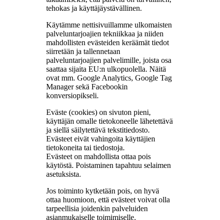
tehokas ja käyttäjäystävällinen.
Käytämme nettisivuillamme ulkomaisten
palveluntarjoajien tekniikkaa ja niiden
mahdollisten evästeiden keräämät tiedot
siirretään ja tallennetaan
palveluntarjoajien palvelimille, joista osa
saattaa sijaita EU:n ulkopuolella. Näitä
ovat mm. Google Analytics, Google Tag
Manager sekä Facebookin
konversiopikseli.
Eväste (cookies) on sivuton pieni,
käyttäjän omalle tietokoneelle lähetettävä
ja siellä säilytettävä tekstitiedosto.
Evästeet eivät vahingoita käyttäjien
tietokoneita tai tiedostoja.
Evästeet on mahdollista ottaa pois
käytöstä. Poistaminen tapahtuu selaimen
asetuksista.
Jos toiminto kytketään pois, on hyvä
ottaa huomioon, että evästeet voivat olla
tarpeellisia joidenkin palveluiden
asianmukaiselle toimimiselle.