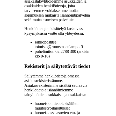
asiakastaloyhtiöidemme asukkaiden ja
osakkaiden henkilötietoja, joita
tarvitsemme voidaksemme tuottaa
sopimuksen mukaista isännöintipalvelua
sekä muita asumisen palveluita.
Henkilötietojen käsittelyä koskevissa
kysymyksissä voitte olla yhteydessä:
sähköpostitse:
toimisto@runosmaenlampo.fi
puhelimitse: 02 2788 300 (arkisin
klo 9-16)
Rekisterit ja säilytettävät tiedot
Säilytämme henkilötietoja omassa
asiakasrekisterissämme.
Asiakasrekisterimme sisältää seuraavia
henkilötietoja isännöimiemme
taloyhtiöiden asukkaista ja osakkaista:
huoneiston tiedot, sisältäen
muutostyöilmoitukset
huoneistossa asuvien etu- ja