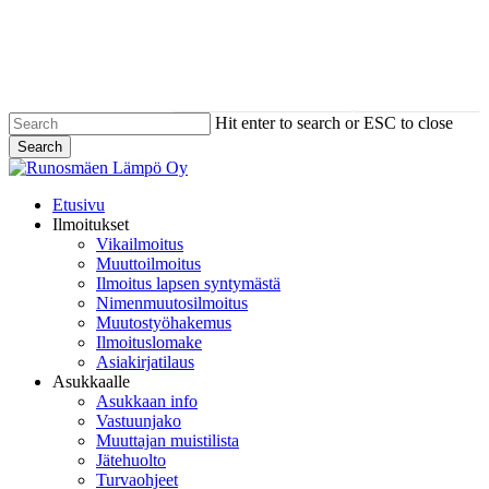
Skip
to
main
content
PÄIVYSTYS 0400 782 323
VIKAILMOITUS
Hit enter to search or ESC to close
Search
Close
Search
Menu
Etusivu
Ilmoitukset
Vikailmoitus
Muuttoilmoitus
Ilmoitus lapsen syntymästä
Nimenmuutosilmoitus
Muutostyöhakemus
Ilmoituslomake
Asiakirjatilaus
Asukkaalle
Asukkaan info
Vastuunjako
Muuttajan muistilista
Jätehuolto
Turvaohjeet