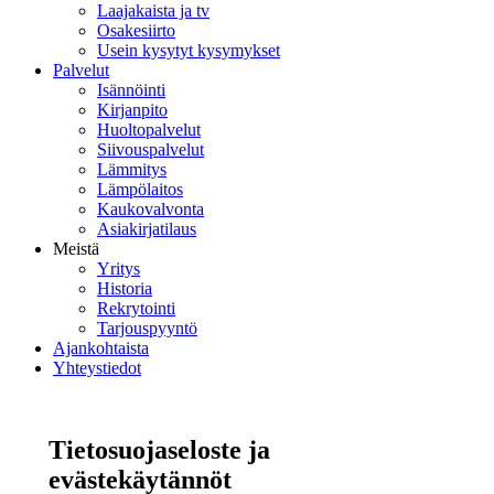
Laajakaista ja tv
Osakesiirto
Usein kysytyt kysymykset
Palvelut
Isännöinti
Kirjanpito
Huoltopalvelut
Siivouspalvelut
Lämmitys
Lämpölaitos
Kaukovalvonta
Asiakirjatilaus
Meistä
Yritys
Historia
Rekrytointi
Tarjouspyyntö
Ajankohtaista
Yhteystiedot
Tietosuojaseloste ja
evästekäytännöt