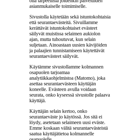
olla tarpeellisia joidenkin palveluiden
asianmukaiselle toimimiselle.
Sivustolla käytetään sekä istuntokohtaisia
että seurantaevästeitä. Sivuillamme
kerättävät istuntokohtaiset evästeet
säilyvät muistissa selaimen aukiolon
ajan, mutta tuhoutuvat, kun selain
suljetaan. Ainoastaan uusien kävijöiden
ja palaajien tunnistamiseen käytettävät
seurantaevästeet säilyvät.
Käytämme sivustollamme kolmannen
osapuolen tarjoamaa
analytiikkaohjelmistoa (Matomo), joka
asettaa seurantaevästeen käyttäjän
koneelle. Evästeen avulla voidaan
seurata, onko kyseessä sivustolle palaava
käyttäjä.
Käyttäjän selain kertoo, onko
seurantaeväste jo käytössä. Jos sitä ei
löydy, asetetaan selaimeen uusi eväste.
Emme koskaan välitä seurantaevästeistä
saatua käyttäjätietoa kolmannelle
osapuolelle.