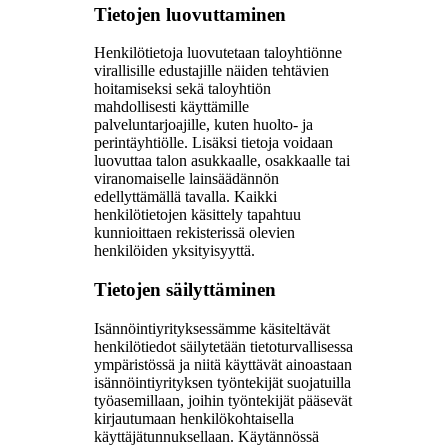
Tietojen luovuttaminen
Henkilötietoja luovutetaan taloyhtiönne
virallisille edustajille näiden tehtävien
hoitamiseksi sekä taloyhtiön
mahdollisesti käyttämille
palveluntarjoajille, kuten huolto- ja
perintäyhtiölle. Lisäksi tietoja voidaan
luovuttaa talon asukkaalle, osakkaalle tai
viranomaiselle lainsäädännön
edellyttämällä tavalla. Kaikki
henkilötietojen käsittely tapahtuu
kunnioittaen rekisterissä olevien
henkilöiden yksityisyyttä.
Tietojen säilyttäminen
Isännöintiyrityksessämme käsiteltävät
henkilötiedot säilytetään tietoturvallisessa
ympäristössä ja niitä käyttävät ainoastaan
isännöintiyrityksen työntekijät suojatuilla
työasemillaan, joihin työntekijät pääsevät
kirjautumaan henkilökohtaisella
käyttäjätunnuksellaan. Käytännössä