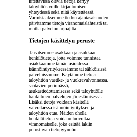
liitettävissä olevia tietoja kertyy
taloyhtiösivuille kirjautumisen
yhteydessä sekä niitä käytettäessä.
Varmistaaksemme tiedon ajantasaisuuden
päivitämme tietoja viranomaislähteistä tai
muilta palveluntarjoajilta.
Tietojen käsittelyn peruste
Tarvitsemme osakkaan ja asukkaan
henkilötietoja, jotta voimme tunnistaa
asiakkaamme tämän asioidessa
isännöintiyrityksessämme tai sähköisissä
palveluissamme. Käytämme tietoja
taloyhtiön vastike- ja vuokravalvonnassa,
saatavien perinnässä,
asukastiedottamisessa sekä taloyhtiölle
hankittujen palvelujen järjestämisessä.
Lisäksi tietoja voidaan käsitellä
valvottaessa isännöintiyrityksen ja
taloyhtiön etua. Näiden ohella
henkilötietoja voidaan luovuttaa
viranomaiselle, joka esittää lakiin
perustuvan tietopyynnön.