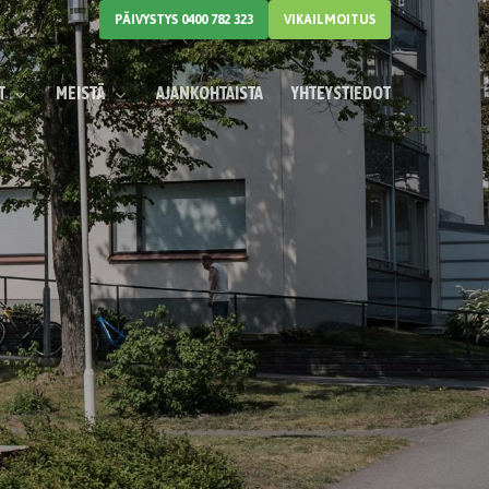
Menu
PÄIVYSTYS 0400 782 323
VIKAILMOITUS
T
MEISTÄ
AJANKOHTAISTA
YHTEYSTIEDOT