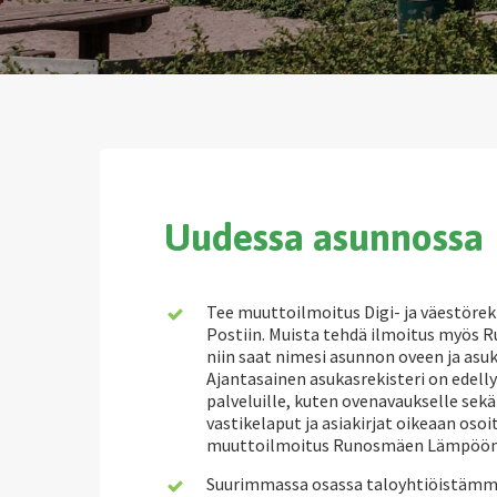
Uudessa asunnossa
Tee muuttoilmoitus Digi- ja väestöreki
Postiin. Muista tehdä ilmoitus myö
niin saat nimesi asunnon oveen ja asu
Ajantasainen asukasrekisteri on edell
palveluille, kuten ovenavaukselle sekä 
vastikelaput ja asiakirjat oikeaan oso
muuttoilmoitus Runosmäen Lämpöö
Suurimmassa osassa taloyhtiöistämm