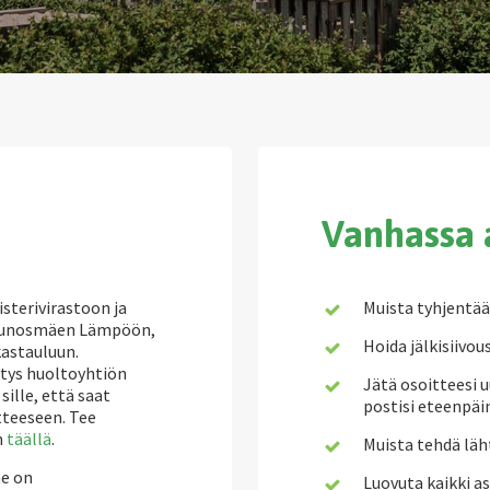
Vanhassa 
sterivirastoon ja
Muista tyhjentää 
s Runosmäen Lämpöön,
Hoida jälkisiivous
kastauluun.
ytys huoltoyhtiön
Jätä osoitteesi u
sille, että saat
postisi eteenpäi
itteeseen. Tee
n
täällä
.
Muista tehdä läh
e on
Luovuta kaikki a