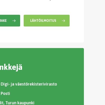
MAKE
LÄHTÖILMOITUS
inkkejä
Digi- ja väestörekisterivirasto
 Posti
dit, Turun kaupunki