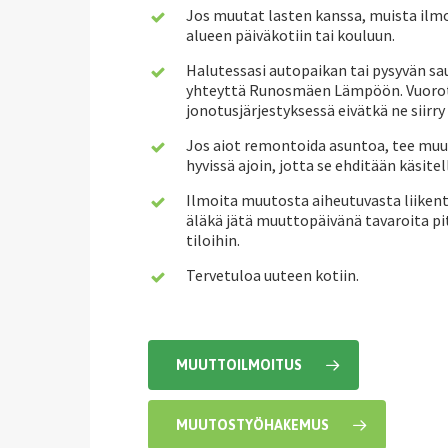
Jos muutat lasten kanssa, muista ilm
alueen päiväkotiin tai kouluun.
Halutessasi autopaikan tai pysyvän s
yhteyttä Runosmäen Lämpöön. Vuorot
jonotusjärjestyksessä eivätkä ne siir
Jos aiot remontoida asuntoa, tee mu
hyvissä ajoin, jotta se ehditään käsitel
Ilmoita muutosta aiheutuvasta liiken
äläkä jätä muuttopäivänä tavaroita pit
tiloihin.
Tervetuloa uuteen kotiin.
MUUTTOILMOITUS
MUUTOSTYÖHAKEMUS