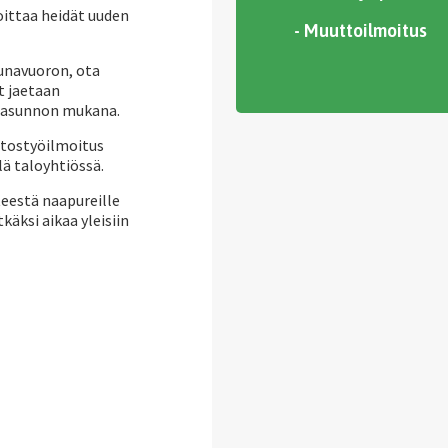
oittaa heidät uuden
- Muuttoilmoitus
aunavuoron, ota
 jaetaan
ry asunnon mukana.
utostyöilmoitus
lä taloyhtiössä.
teestä naapureille
käksi aikaa yleisiin