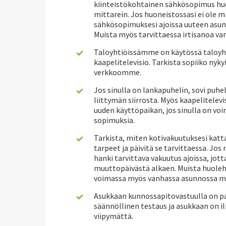
kiinteistökohtainen sähkösopimus hu
mittarein. Jos huoneistossasi ei ole mi
sähkösopimuksesi ajoissa uuteen asunt
Muista myös tarvittaessa irtisanoa v
Taloyhtiöissämme on käytössä taloyht
kaapelitelevisio. Tarkista sopiiko nyk
verkkoomme.
Jos sinulla on lankapuhelin, sovi puhe
liittymän siirrosta. Myös kaapelitelevi
uuden käyttöpaikan, jos sinulla on vo
sopimuksia.
Tarkista, miten kotivakuutuksesi kat
tarpeet ja päivitä se tarvittaessa. Jo
hanki tarvittava vakuutus ajoissa, jot
muuttopäivästä alkaen. Muista huoleh
voimassa myös vanhassa asunnossa m
Asukkaan kunnossapitovastuulla on p
säännöllinen testaus ja asukkaan on i
viipymättä.