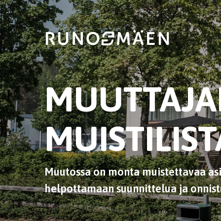
Skip
to
main
content
MUUTTAJA
MUISTILIST
Muutossa on monta muistettavaa as
helpottamaan suunnittelua ja onnis