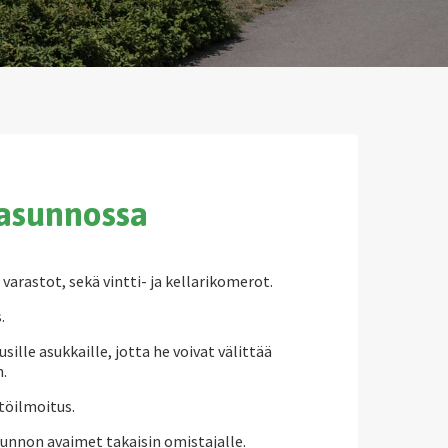
asunnossa
varastot, sekä vintti- ja kellarikomerot.
.
usille asukkaille, jotta he voivat välittää
n.
töilmoitus.
sunnon avaimet takaisin omistajalle.