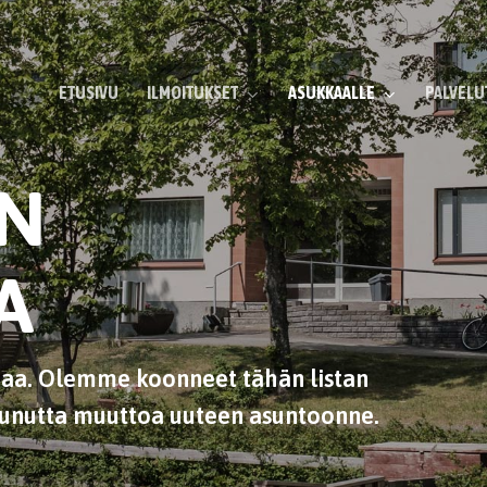
ETUSIVU
ILMOITUKSET
ASUKKAALLE
PALVELU
N
A
iaa. Olemme koonneet tähän listan
tunutta muuttoa uuteen asuntoonne.