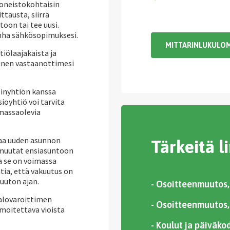
oneistokohtaisin
ttausta, siirrä
oon tai tee uusi.
anha sähkösopimuksesi.
MITTARINLUKULO
iölaajakaista ja
yinen vastaanottimesi
linyhtiön kanssa
sioyhtiö voi tarvita
imassaolevia
taa uuden asunnon
Tärkeitä l
s muutat ensiasuntoon
ta se on voimassa
tia, että vakuutus on
uuton ajan.
- Osoitteenmuutos, 
alovaroittimen
- Osoitteenmuutos,
lmoitettava vioista
- Koulut ja päiväko