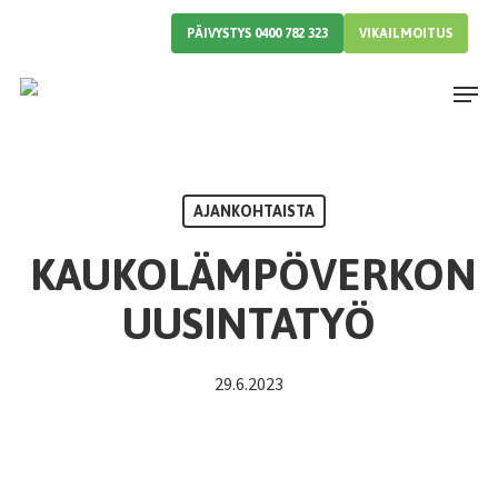
Skip
PÄIVYSTYS 0400 782 323
VIKAILMOITUS
to
main
Menu
content
AJANKOHTAISTA
KAUKOLÄMPÖVERKON
UUSINTATYÖ
29.6.2023